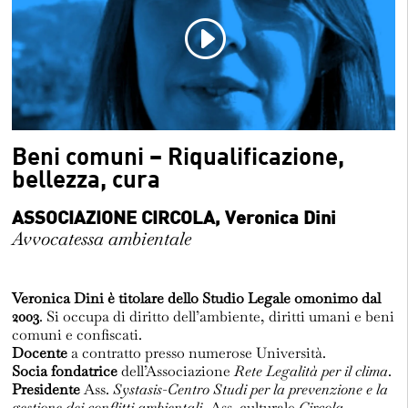
Fuorisalone 2023
D+S 2019
Beni comuni – Riqualificazione,
D+S 2018
bellezza, cura
ASSOCIAZIONE CIRCOLA, Veronica Dini
Email
Avvocatessa ambientale
Veronica Dini è titolare dello Studio Legale omonimo dal
2003
. Si occupa di diritto dell’ambiente, diritti umani e beni
comuni e confiscati.
Docente
a contratto presso numerose Università.
Socia fondatrice
dell’Associazione
Rete Legalità per il clima
.
Presidente
Ass.
Systasis-Centro Studi per la prevenzione e la
gestione dei conflitti ambientali
, Ass. culturale
Circola –