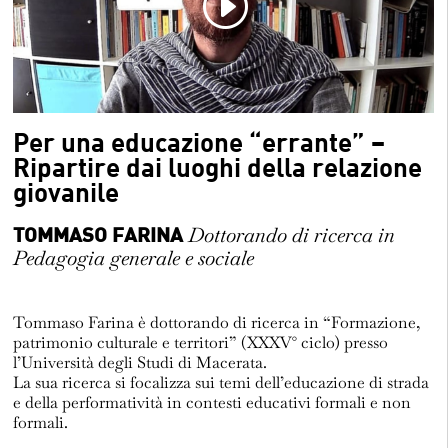
Per una educazione “errante” –
Ripartire dai luoghi della relazione
giovanile
TOMMASO FARINA
Dottorando di ricerca in
Pedagogia generale e sociale
Tommaso Farina è dottorando di ricerca in “Formazione,
patrimonio culturale e territori” (XXXV° ciclo) presso
l’Università degli Studi di Macerata.
La sua ricerca si focalizza sui temi dell’educazione di strada
e della performatività in contesti educativi formali e non
formali.