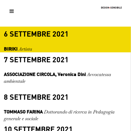
≡
6 SETTEMBRE 2021
Home
BIRIKI
Artista
7 SETTEMBRE 2021
Il Progetto
ASSOCIAZIONE CIRCOLA, Veronica Dini
Avvocatessa
ambientale
Relatori 2021
8 SETTEMBRE 2021
Fuorisalone 2021
TOMMASO FARINA
Dottorando di ricerca in Pedagogia
generale e sociale
Fuorisalone 2022
10 SETTEMBRE 2021