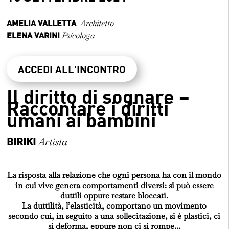
Fuorisalone 2023
AMELIA VALLETTA
Architetto
ELENA VARINI
Psicologa
D+S 2019
ACCEDI ALL'INCONTRO
Il diritto di sognare –
D+S 2018
Raccontare i diritti
umani ai bambini
Email
BIRIKI
Artista
La risposta alla relazione che ogni persona ha con il mondo
in cui vive genera comportamenti diversi: si può essere
duttili oppure restare bloccati.
La duttilità, l’elasticità, comportano un movimento
secondo cui, in seguito a una sollecitazione, si è plastici, ci
si deforma, eppure non ci si rompe...