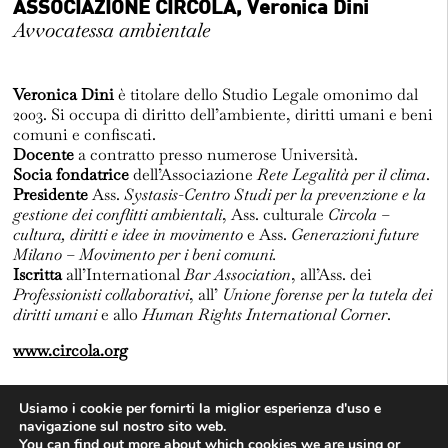
ASSOCIAZIONE CIRCOLA, Veronica Dini
Avvocatessa ambientale
Fuorisalone 2023
Veronica Dini
è titolare dello Studio Legale omonimo dal
D+S 2019
2003. Si occupa di diritto dell’ambiente, diritti umani e beni
comuni e confiscati.
Docente
a contratto presso numerose Università.
Socia fondatrice
dell’Associazione
Rete Legalità per il clima
.
D+S 2018
Presidente
Ass.
Systasis-Centro Studi per la prevenzione e la
gestione dei conflitti ambientali
, Ass. culturale
Circola –
cultura, diritti e idee in movimento
e Ass.
Generazioni future
Email
Milano – Movimento per i beni comuni.
Iscritta
all’International
Bar Association
, all’Ass. dei
Professionisti collaborativi
, all’
Unione forense per la tutela dei
diritti umani
e allo
Human Rights International Corner
.
www.circola.org
Usiamo i cookie per fornirti la miglior esperienza d'uso e
HOME
navigazione sul nostro sito web.
You can find out more about which cookies we are using or